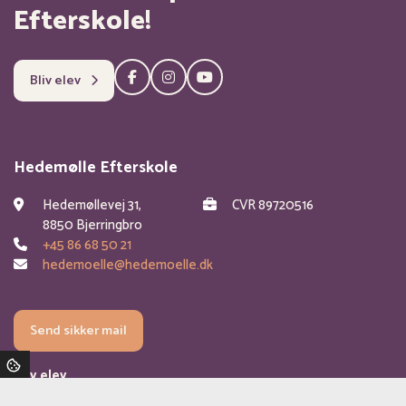
Efterskole!
Bliv elev
Hedemølle Efterskole
Hedemøllevej 31,
CVR 89720516
8850 Bjerringbro
+45 86 68 50 21
hedemoelle@hedemoelle.dk
Send sikker mail
Bliv elev