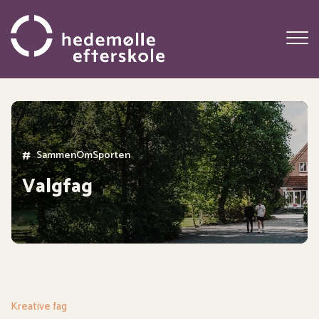
Gå
til
hovedindhold
#
SammenOmMusikken
SammenOmSporten
Valgfag
Kreative fag