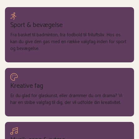
se mere
Sport & bevægelse
Fra basket til badminton, fra fodbold til friluftsliv. Hos os
kan du give den gas med en række valgfag inden for sport
og bevægelse.
se mere
Kreative fag
Er du glad for glaskunst, eller drømmer du om drama? Vi
har en stribe valgfag til dig, der vil udfolde din kreativitet.
se mere