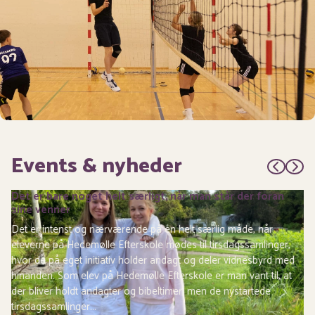
Events & nyheder
Det er bare noget helt særligt, når man står der foran
sine venner
Det er intenst og nærværende på en helt særlig måde, når
eleverne på Hedemølle Efterskole mødes til tirsdagssamlinger,
hvor de på eget initiativ holder andagt og deler vidnesbyrd med
hinanden. Som elev på Hedemølle Efterskole er man vant til, at
der bliver holdt andagter og bibeltimer, men de nystartede
tirsdagssamlinger...