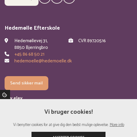
Hedemølle Efterskole
Hedemøllevej 31,
CVR 89720516
8850 Bjerringbro
+45 86 68 50 21
hedemoelle@hedemoelle.dk
Send sikker mail
Bliv elev
Om skolen
Vi bruger cookies!
Valgfag
Vi benytter cookies for at give dig den bedst mulige oplevelse.
More info
Kontakt