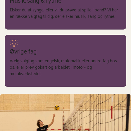
Musik, sang & rytme
Elsker du at synge, eller vil du prøve at spille i band? Vi har
en række valgfag til dig, der elsker musik, sang og rytme.
se mere
Øvrige fag
Vælg valgfag som engelsk, matematik eller andre fag hos
os, eller prøv gokart og arbejdet i motor- og
metalværkstedet.