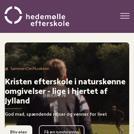
Gå
til
hovedindhold
#
SammenOmTroen
Kristen efterskole i naturskønne
omgivelser - lige i hjertet af
Jylland
God mad, spændende rejser og venner for livet
Bliv elev
Få en rundvisning